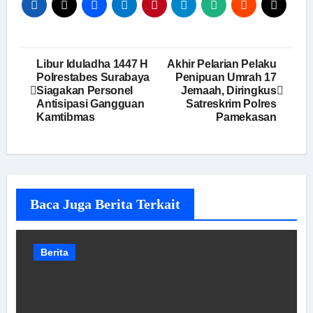
Navigasi
Libur Iduladha 1447 H
Akhir Pelarian Pelaku
Polrestabes Surabaya
Penipuan Umrah 17
pos
Siagakan Personel
Jemaah, Diringkus
Antisipasi Gangguan
Satreskrim Polres
Kamtibmas
Pamekasan
Baca Juga Berita Terkait
Berita