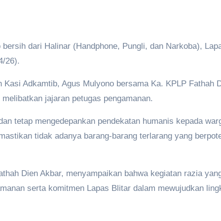
 bersih dari Halinar (Handphone, Pungli, dan Narkoba), Lap
4/26).
leh Kasi Adkamtib, Agus Mulyono bersama Ka. KPLP Fathah D
 melibatkan jajaran petugas pengamanan.
b dan tetap mengedepankan pendekatan humanis kepada war
mastikan tidak adanya barang-barang terlarang yang berpo
athah Dien Akbar, menyampaikan bahwa kegiatan razia yan
eamanan serta komitmen Lapas Blitar dalam mewujudkan lin