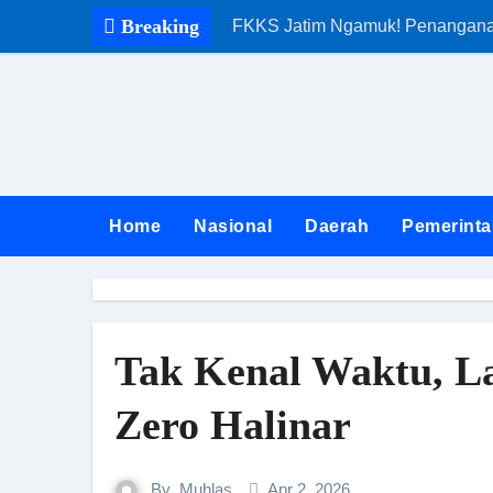
Skip
Breaking
FKKS Jatim Ngamuk! Penanganan 
to
content
Home
Nasional
Daerah
Pemerinta
Tak Kenal Waktu, L
Zero Halinar
By
Muhlas
Apr 2, 2026