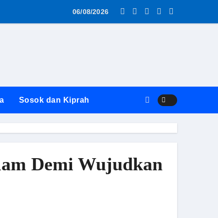
as MBG AWS ke SPPG Surabaya Diwarnai Penolakan dan Alasa
06/08/2026
a
Sosok dan Kiprah
Malam Demi Wujudkan