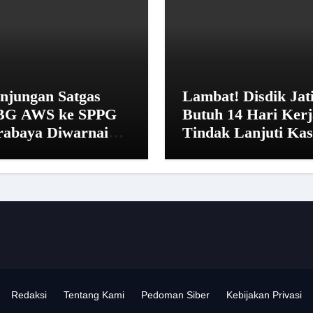
njungan Satgas
Lambat! Disdik Jat
G AWS ke SPPG
Butuh 14 Hari Kerj
rabaya Diwarnai
Tindak Lanjuti Ka
nolakan dan Alasan
SMAN 20 Surabay
irahat
Redaksi
Tentang Kami
Pedoman Siber
Kebijakan Privasi