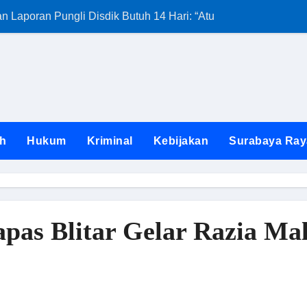
Laporan Pungli Disdik Butuh 14 Hari: “Aturan dari Mana?”
Kunjungan Satg
h
Hukum
Kriminal
Kebijakan
Surabaya Ray
apas Blitar Gelar Razia 