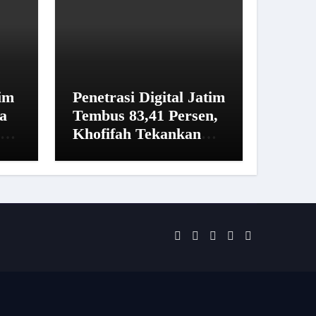
im
Penetrasi Digital Jatim
a
Tembus 83,41 Persen,
sus
Khofifah Tekankan
a
Pentingnya Literasi
Informasi