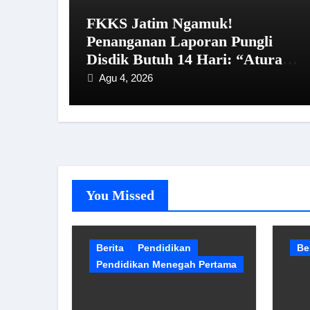
FKKS Jatim Ngamuk!
Penanganan Laporan Pungli
Disdik Butuh 14 Hari: “Aturan
dari Mana?”
Agu 4, 2026
You Missed
Berita
Pendidikan
Be
Pendidikan Menegah Pertama