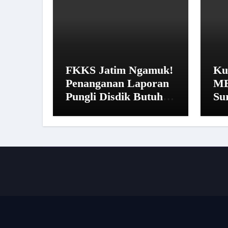
FKKS Jatim Ngamuk!
Ku
Penanganan Laporan
MB
Pungli Disdik Butuh
Su
14 Hari: “Aturan dari
Pe
Mana?”
Ist