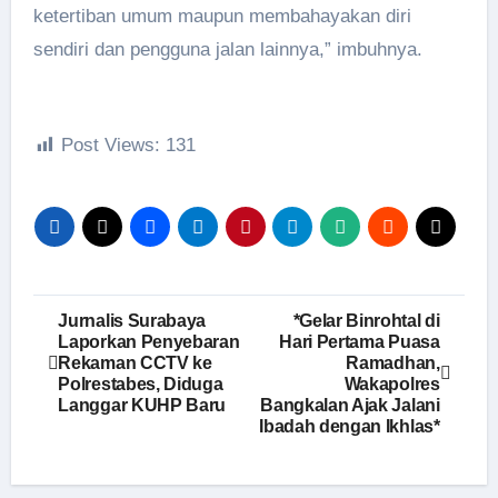
ketertiban umum maupun membahayakan diri
sendiri dan pengguna jalan lainnya,” imbuhnya.
Post Views:
131
Navigasi
Jurnalis Surabaya
*Gelar Binrohtal di
Laporkan Penyebaran
Hari Pertama Puasa
pos
Rekaman CCTV ke
Ramadhan,
Polrestabes, Diduga
Wakapolres
Langgar KUHP Baru
Bangkalan Ajak Jalani
Ibadah dengan Ikhlas*