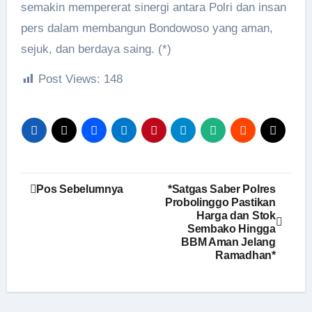
semakin mempererat sinergi antara Polri dan insan
pers dalam membangun Bondowoso yang aman,
sejuk, dan berdaya saing. (*)
Post Views:
148
Navigasi
Pos Sebelumnya
*Satgas Saber Polres
Probolinggo Pastikan
pos
Harga dan Stok
Sembako Hingga
BBM Aman Jelang
Ramadhan*