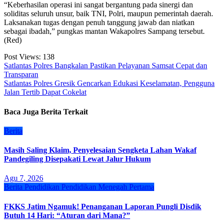
“Keberhasilan operasi ini sangat bergantung pada sinergi dan
soliditas seluruh unsur, baik TNI, Polri, maupun pemerintah daerah.
Laksanakan tugas dengan penuh tanggung jawab dan niatkan
sebagai ibadah,” pungkas mantan Wakapolres Sampang tersebut.
(Red)
Post Views:
138
Navigasi
Satlantas Polres Bangkalan Pastikan Pelayanan Samsat Cepat dan
Transparan
pos
Satlantas Polres Gresik Gencarkan Edukasi Keselamatan, Pengguna
Jalan Tertib Dapat Cokelat
Baca Juga Berita Terkait
Berita
Masih Saling Klaim, Penyelesaian Sengketa Lahan Wakaf
Pandegiling Disepakati Lewat Jalur Hukum
Agu 7, 2026
Berita
Pendidikan
Pendidikan Menegah Pertama
FKKS Jatim Ngamuk! Penanganan Laporan Pungli Disdik
Butuh 14 Hari: “Aturan dari Mana?”