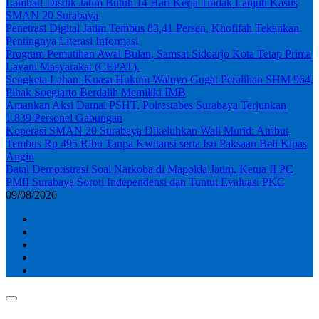
Lambat! Disdik Jatim Butuh 14 Hari Kerja Tindak Lanjuti Kasus
SMAN 20 Surabaya
Penetrasi Digital Jatim Tembus 83,41 Persen, Khofifah Tekankan
Pentingnya Literasi Informasi
Program Pemutihan Awal Bulan, Samsat Sidoarjo Kota Tetap Prima
Layani Masyarakat (CEPAT).
Sengketa Lahan: Kuasa Hukum Waluyo Gugat Peralihan SHM 964,
Pihak Soegiarto Berdalih Memiliki IMB
Amankan Aksi Damai PSHT, Polrestabes Surabaya Terjunkan
1.839 Personel Gabungan
Koperasi SMAN 20 Surabaya Dikeluhkan Wali Murid: Atribut
Tembus Rp 495 Ribu Tanpa Kwitansi serta Isu Paksaan Beli Kipas
Angin
Batal Demonstrasi Soal Narkoba di Mapolda Jatim, Ketua II PC
PMII Surabaya Soroti Independensi dan Tuntut Evaluasi PKC
09/08/2026