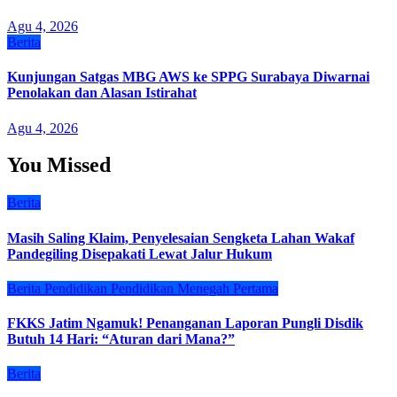
Agu 4, 2026
Berita
Kunjungan Satgas MBG AWS ke SPPG Surabaya Diwarnai
Penolakan dan Alasan Istirahat
Agu 4, 2026
You Missed
Berita
Masih Saling Klaim, Penyelesaian Sengketa Lahan Wakaf
Pandegiling Disepakati Lewat Jalur Hukum
Berita
Pendidikan
Pendidikan Menegah Pertama
FKKS Jatim Ngamuk! Penanganan Laporan Pungli Disdik
Butuh 14 Hari: “Aturan dari Mana?”
Berita