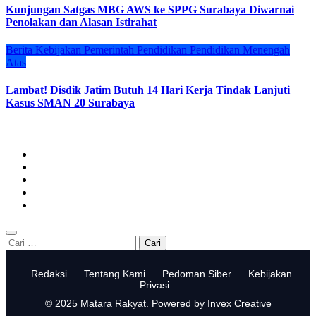
Kunjungan Satgas MBG AWS ke SPPG Surabaya Diwarnai
Penolakan dan Alasan Istirahat
Berita
Kebijakan
Pemerintah
Pendidikan
Pendidikan Menengah
Atas
Lambat! Disdik Jatim Butuh 14 Hari Kerja Tindak Lanjuti
Kasus SMAN 20 Surabaya
Cari
untuk:
Redaksi
Tentang Kami
Pedoman Siber
Kebijakan
Privasi
© 2025 Matara Rakyat. Powered by Invex Creative