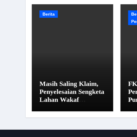
Berita
Be
Pe
Masih Saling Klaim,
FK
Penyelesaian Sengketa
Pe
Lahan Wakaf
Pu
Pandegiling Disepakati
14
Lewat Jalur Hukum
Ma