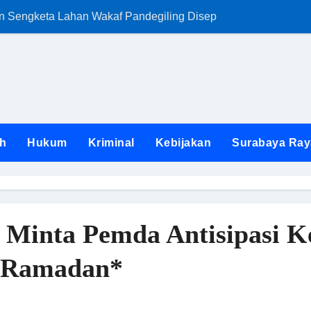
an Sengketa Lahan Wakaf Pandegiling Disepakati Lewat Jalur
FKKS Jatim Ngam
h
Hukum
Kriminal
Kebijakan
Surabaya Ray
 Minta Pemda Antisipasi K
g Ramadan*