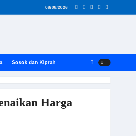
 Hukum
uk! Penanganan Laporan Pungli Disdik Butuh 14 Hari: “Atura
08/08/2026
a
Sosok dan Kiprah
enaikan Harga