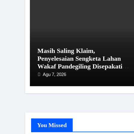
Masih Saling Klaim,
Penyelesaian Sengketa Lahan
Wakaf Pandegiling Disepakati
Lewat Jalur Hukum
Agu 7, 2026
You Missed