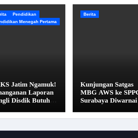
rita
Pendidikan
Berita
ndidikan Menegah Pertama
KS Jatim Ngamuk!
Kunjungan Satgas
nanganan Laporan
MBG AWS ke SPP
ngli Disdik Butuh
Surabaya Diwarnai
 Hari: “Aturan dari
Penolakan dan Ala
na?”
Istirahat