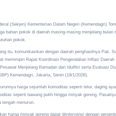
deral (Sekjen) Kementerian Dalam Negeri (Kemendagri) To
rga bahan pokok di daerah masing-masing menjelang bulan
butuhan pokok.
ang itu, komunikasikan dengan daerah penghasilnya Pak. S
i saat memimpin Rapat Koordinasi Pengendalian Inflasi Daer
 Pesawat Menjelang Ramadan dan Idulfitri serta Evaluasi 
BP) Kemendagri, Jakarta, Senin (19/1/2026).
runnya harga sejumlah komoditas seperti telur, daging aya
ditas seperti bawang putih hingga minyak goreng. Pasalnya
a tengah menurun.
an harga minyak goreng dapat diintervensi dengan penambaha