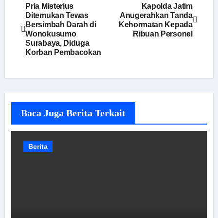
Navigasi
Pria Misterius
Kapolda Jatim
Ditemukan Tewas
Anugerahkan Tanda
pos
Bersimbah Darah di
Kehormatan Kepada
Wonokusumo
Ribuan Personel
Surabaya, Diduga
Korban Pembacokan
Baca Juga Berita Terkait
Berita