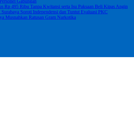
 Personel Gabungan
 Rp 495 Ribu Tanpa Kwitansi serta Isu Paksaan Beli Kipas Angin
I Surabaya Soroti Independensi dan Tuntut Evaluasi PKC
abaya Musnahkan Ratusan Gram Narkotika