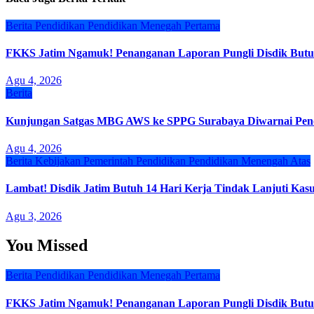
Berita
Pendidikan
Pendidikan Menegah Pertama
FKKS Jatim Ngamuk! Penanganan Laporan Pungli Disdik Butuh
Agu 4, 2026
Berita
Kunjungan Satgas MBG AWS ke SPPG Surabaya Diwarnai Penol
Agu 4, 2026
Berita
Kebijakan
Pemerintah
Pendidikan
Pendidikan Menengah Atas
Lambat! Disdik Jatim Butuh 14 Hari Kerja Tindak Lanjuti Ka
Agu 3, 2026
You Missed
Berita
Pendidikan
Pendidikan Menegah Pertama
FKKS Jatim Ngamuk! Penanganan Laporan Pungli Disdik Butuh