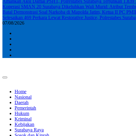
Amankan Aksi Damai PSHT, Polrestabes Surabaya Terjunkan 1.839
Koperasi SMAN 20 Surabaya Dikeluhkan Wali Murid: Atribut Tembus
Batal Demonstrasi Soal Narkoba di Mapolda Jatim, Ketua II PC PMI
Selesaikan 469 Perkara Lewat Restorative Justice, Polrestabes Sur
07/08/2026
Home
Nasional
Daerah
Pemerintah
Hukum
Kriminal
Kebijakan
Surabaya Raya
Sosok dan Kiprah