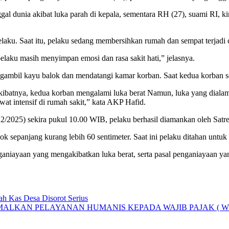
l dunia akibat luka parah di kepala, sementara RH (27), suami RI, 
laku. Saat itu, pelaku sedang membersihkan rumah dan sempat terjadi 
elaku masih menyimpan emosi dan rasa sakit hati,” jelasnya.
gambil kayu balok dan mendatangi kamar korban. Saat kedua korban se
batnya, kedua korban mengalami luka berat Namun, luka yang dialami 
t intensif di rumah sakit,” kata AKP Hafid.
12/2025) sekira pukul 10.00 WIB, pelaku berhasil diamankan oleh Satr
 sepanjang kurang lebih 60 sentimeter. Saat ini pelaku ditahan untuk 
ganiayaan yang mengakibatkan luka berat, serta pasal penganiayaan 
ah Kas Desa Disorot Serius
ALKAN PELAYANAN HUMANIS KEPADA WAJIB PAJAK ( WP