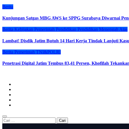
Berita
Kunjungan Satgas MBG AWS ke SPPG Surabaya Diwarnai Penol
Berita
Kebijakan
Pemerintah
Pendidikan
Pendidikan Menengah Atas
Lambat! Disdik Jatim Butuh 14 Hari Kerja Tindak Lanjuti Ka
Berita
Pemerintah
TNI&POLRI
Penetrasi Digital Jatim Tembus 83,41 Persen, Khofifah Tekankan
Cari
untuk: