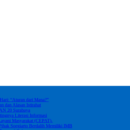
ari: “Aturan dari Mana?”
dan Alasan Istirahat
MAN 20 Surabaya
ingnya Literasi Informasi
Layani Masyarakat (CEPAT).
ihak Soegiarto Berdalih Memiliki IMB