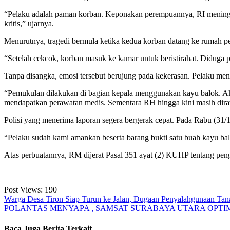
“Pelaku adalah paman korban. Keponakan perempuannya, RI meningga
kritis,” ujarnya.
Menurutnya, tragedi bermula ketika kedua korban datang ke rumah pe
“Setelah cekcok, korban masuk ke kamar untuk beristirahat. Diduga p
Tanpa disangka, emosi tersebut berujung pada kekerasan. Pelaku men
“Pemukulan dilakukan di bagian kepala menggunakan kayu balok. Aki
mendapatkan perawatan medis. Sementara RH hingga kini masih dirawa
Polisi yang menerima laporan segera bergerak cepat. Pada Rabu (31/
“Pelaku sudah kami amankan beserta barang bukti satu buah kayu balok
Atas perbuatannya, RM dijerat Pasal 351 ayat (2) KUHP tentang pen
Post Views:
190
Navigasi
Warga Desa Tiron Siap Turun ke Jalan, Dugaan Penyalahgunaan Tan
POLANTAS MENYAPA , SAMSAT SURABAYA UTARA OPTIM
pos
Baca Juga Berita Terkait