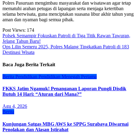
Polres Pasuruan mengimbau masyarakat dan wisatawan agar tetap
mematuhi arahan petugas di lapangan serta menjaga ketertiban
selama berwisata, guna menciptakan suasana libur akhir tahun yang
aman dan nyaman bagi semua pihak.
Post Views:
174
Navigasi
Polsek Semampir Fokuskan Patroli di Tiga Titik Rawan Tawuran,
Jelang Tahun Baru!
pos
Ops Lilin Semeru 2025, Polres Malang Tingkatkan Patroli di 183
Destinasi Wisata
Baca Juga Berita Terkait
Berita
Pendidikan
Pendidikan Menegah Pertama
FKKS Jatim Ngamuk! Penanganan Laporan Pungli Disdik
Butuh 14 Hari: “Aturan dari Mana?”
Agu 4, 2026
Berita
Kunjungan Satgas MBG AWS ke SPPG Surabaya Diwarnai
Penolakan dan Alasan Istirahat