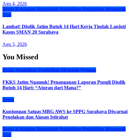
Agu 4, 2026
Berita
Kebijakan
Pemerintah
Pendidikan
Pendidikan Menengah
Atas
Lambat! Disdik Jatim Butuh 14 Hari Kerja Tindak Lanjuti
Kasus SMAN 20 Surabaya
Agu 3, 2026
You Missed
Berita
Pendidikan
Pendidikan Menegah Pertama
FKKS Jatim Ngamuk! Penanganan Laporan Pungli Disdik
Butuh 14 Hari: “Aturan dari Mana?”
Berita
Kunjungan Satgas MBG AWS ke SPPG Surabaya Diwarnai
Penolakan dan Alasan Istirahat
Berita
Kebijakan
Pemerintah
Pendidikan
Pendidikan Menengah
Atas