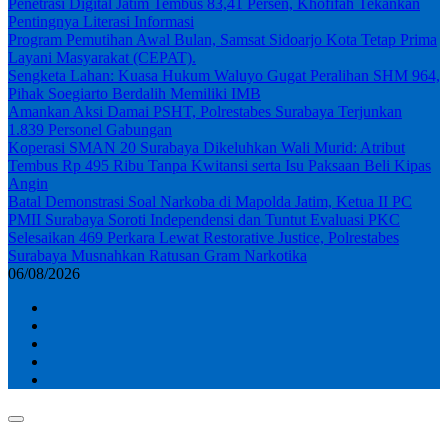
Penetrasi Digital Jatim Tembus 83,41 Persen, Khofifah Tekankan
Pentingnya Literasi Informasi
Program Pemutihan Awal Bulan, Samsat Sidoarjo Kota Tetap Prima
Layani Masyarakat (CEPAT).
Sengketa Lahan: Kuasa Hukum Waluyo Gugat Peralihan SHM 964,
Pihak Soegiarto Berdalih Memiliki IMB
Amankan Aksi Damai PSHT, Polrestabes Surabaya Terjunkan
1.839 Personel Gabungan
Koperasi SMAN 20 Surabaya Dikeluhkan Wali Murid: Atribut
Tembus Rp 495 Ribu Tanpa Kwitansi serta Isu Paksaan Beli Kipas
Angin
Batal Demonstrasi Soal Narkoba di Mapolda Jatim, Ketua II PC
PMII Surabaya Soroti Independensi dan Tuntut Evaluasi PKC
Selesaikan 469 Perkara Lewat Restorative Justice, Polrestabes
Surabaya Musnahkan Ratusan Gram Narkotika
06/08/2026