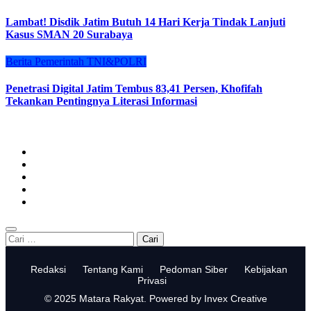
Lambat! Disdik Jatim Butuh 14 Hari Kerja Tindak Lanjuti
Kasus SMAN 20 Surabaya
Berita
Pemerintah
TNI&POLRI
Penetrasi Digital Jatim Tembus 83,41 Persen, Khofifah
Tekankan Pentingnya Literasi Informasi
Cari
untuk:
Redaksi
Tentang Kami
Pedoman Siber
Kebijakan
Privasi
© 2025 Matara Rakyat. Powered by Invex Creative