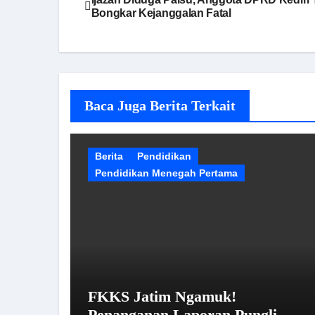
Bongkar Kejanggalan Fatal
pos
Baca Juga Berita Terkait
Berita
Pendidikan
Pendidikan Menegah Pertama
FKKS Jatim Ngamuk!
Penanganan Laporan Pungli