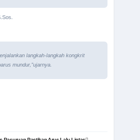
S.Sos.
menjalankan langkah-langkah kongkrit
harus mundur,”ujarnya.
es Pasuruan Pastikan Arus Lalu Lintas