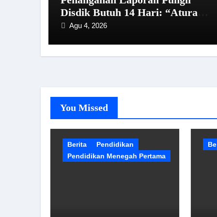
Disdik Butuh 14 Hari: “Aturan
dari Mana?”
Agu 4, 2026
You Missed
Berita
Pendidikan
Be
Pendidikan Menegah Pertama