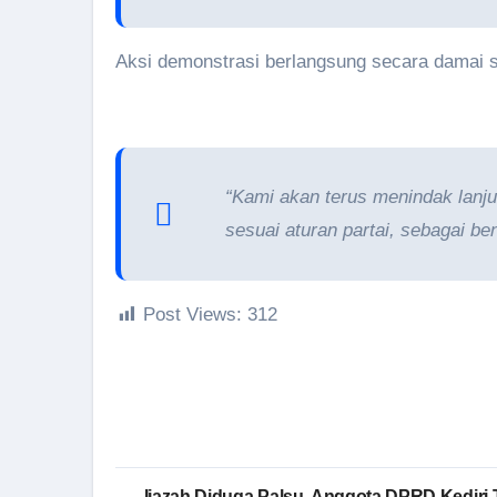
Aksi demonstrasi berlangsung secara damai s
“Kami akan terus menindak lanjut
sesuai aturan partai, sebagai be
Post Views:
312
Navigasi
Ijazah Diduga Palsu, Anggota DPRD Kediri