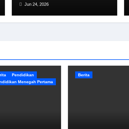
Kinerja Bupati Sampang
Jun 24, 2026
rita
Pendidikan
Berita
ndidikan Menegah Pertama