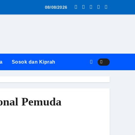
08/08/2026
.
a
Sosok dan Kiprah
iliki IMB
 serta Isu Paksaan Beli Kipas Angin
ional Pemuda
nsi dan Tuntut Evaluasi PKC
 Hukum