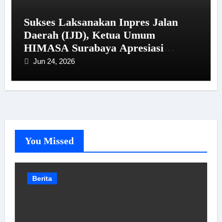
Sukses Laksanakan Inpres Jalan
Daerah (IJD), Ketua Umum
HIMASA Surabaya Apresiasi
Kinerja Bupati Sampang
Jun 24, 2026
You Missed
Berita