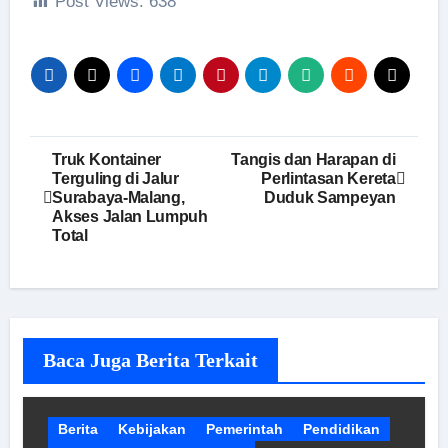
Post Views:
638
Navigasi
Truk Kontainer
Tangis dan Harapan di
Terguling di Jalur
Perlintasan Kereta
pos
Surabaya-Malang,
Duduk Sampeyan
Akses Jalan Lumpuh
Total
Baca Juga Berita Terkait
Berita
Kebijakan
Pemerintah
Pendidikan