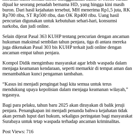
dijual ke seorang penadah bernama HD, yang hingga kini masih
buron. Dari hasil kejahatan tersebut, MH menerima Rp1,5 juta, RK
Rp700 ribu, ST Rp500 ribu, dan OK Rp400 ribu. Uang hasil
pencurian digunakan untuk kebutuhan sehari-hari, konsumsi
narkoba, dan judi online.
Selain dijerat Pasal 363 KUHP tentang pencurian dengan ancaman
hukuman maksimal sembilan tahun penjara, tiga di antara mereka
juga dikenakan Pasal 303 bis KUHP terkait judi online dengan
ancaman empat tahun penjara.
Kompol Didik mengimbau masyarakat agar lebih waspada dalam
menjaga keamanan kendaraan, seperti memarkir di tempat aman dan
menambahkan kunci pengaman tambahan.
“Kasus ini menjadi pengingat bagi kita semua untuk terus
mendukung upaya kepolisian dalam menjaga keamanan wilayah,”
tegasnya.
Bagi para pelaku, tahun baru 2025 akan dirayakan di balik jeruji
penjara. Penangkapan ini menjadi penanda bahwa kejahatan tidak
akan pernah luput dari hukum, sekaligus peringatan bagi masyarakat
Surabaya untuk tetap waspada terhadap ancaman kriminalitas.
Post Views:
716