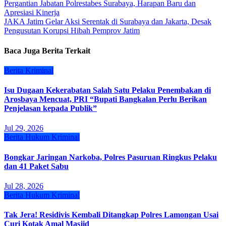
Navigasi
Pergantian Jabatan Polrestabes Surabaya, Harapan Baru dan
Apresiasi Kinerja
pos
JAKA Jatim Gelar Aksi Serentak di Surabaya dan Jakarta, Desak
Pengusutan Korupsi Hibah Pemprov Jatim
Baca Juga Berita Terkait
Berita
Kriminal
Isu Dugaan Kekerabatan Salah Satu Pelaku Penembakan di
Arosbaya Mencuat, PRI “Bupati Bangkalan Perlu Berikan
Penjelasan kepada Publik”
Jul 29, 2026
Berita
Hukum
Kriminal
Bongkar Jaringan Narkoba, Polres Pasuruan Ringkus Pelaku
dan 41 Paket Sabu
Jul 28, 2026
Berita
Hukum
Kriminal
Tak Jera! Residivis Kembali Ditangkap Polres Lamongan Usai
Curi Kotak Amal Masjid