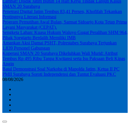
Lambat! Disdik Jatim Butuh 14 Hari Kerja Tindak Lanjuti Kasus
SMAN 20 Surabaya
Penetrasi Digital Jatim Tembus 83,41 Persen, Khofifah Tekankan
Pentingnya Literasi Informasi
Program Pemutihan Awal Bulan, Samsat Sidoarjo Kota Tetap Prima
Layani Masyarakat (CEPAT).
Sengketa Lahan: Kuasa Hukum Waluyo Gugat Peralihan SHM 964,
Pihak Soegiarto Berdalih Memiliki IMB
Amankan Aksi Damai PSHT, Polrestabes Surabaya Terjunkan
1.839 Personel Gabungan
Koperasi SMAN 20 Surabaya Dikeluhkan Wali Murid: Atribut
Tembus Rp 495 Ribu Tanpa Kwitansi serta Isu Paksaan Beli Kipas
Angin
Batal Demonstrasi Soal Narkoba di Mapolda Jatim, Ketua II PC
PMII Surabaya Soroti Independensi dan Tuntut Evaluasi PKC
08/08/2026