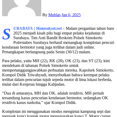
By
Muhlas
Jan 6, 2025
S
URABAYA
|
Matarakyat.net
– Malam pergantian tahun baru
2025 menjadi kisah pilu bagi empat pelaku kejahatan di
Surabaya. Tim Anti Bandit Reskrim Polsek Simokerto
Polrestabes Surabaya berhasil menangkap komplotan pencuri
kendaraan bermotor yang juga terlibat dalam judi online.
Penangkapan berlangsung pada Senin (30/12) malam.
Para pelaku, yaitu MH (22), RK (28), OK (23), dan ST (23), kini
mendekam di tahanan Polsek Simokerto untuk
mempertanggungjawabkan perbuatan mereka. Kapolsek Simokerto,
Kompol Didik Triwahyudi, menyebutkan bahwa keempat pelaku
terlibat dalam pencurian tujuh sepeda motor di lima lokasi berbeda,
mulai dari Kenjeran hingga Kalijudan.
“Dua di antaranya, MH dan OK, adalah residivis. MH pernah
tersandung kasus pencurian kendaraan bermotor, sedangkan OK
residivis kasus narkoba,” ujar Kompol Didik.
Komplotan ini menggunakan modus mengintai kampung sepi dan
merusak kunci kontak motor menggunakan kunci T. Motor curian