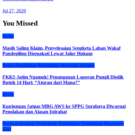
Jul 27, 2026
You Missed
Berita
Masih Saling Klaim, Penyelesaian Sengketa Lahan Wakaf
Pandegiling Disepakati Lewat Jalur Hukum
Berita
Pendidikan
Pendidikan Menegah Pertama
FKKS Jatim Ngamuk! Penanganan Laporan Pungli Disdik
Butuh 14 Hari: “Aturan dari Mana?”
Berita
Kunjungan Satgas MBG AWS ke SPPG Surabaya Diwarnai
Penolakan dan Alasan Istirahat
Berita
Kebijakan
Pemerintah
Pendidikan
Pendidikan Menengah
Atas