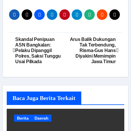
Navigasi
Skandal Penipuan
Arus Balik Dukungan
ASN Bangkalan:
Tak Terbendung,
pos
Pelaku Dipanggil
Risma-Gus Hans
Polres, Saksi Tunggu
Diyakini Memimpin
Usai Pilkada
Jawa Timur
Baca Juga Berita Terkait
Berita
Daerah