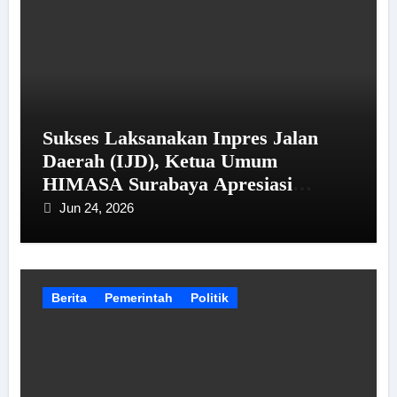
Sukses Laksanakan Inpres Jalan
Daerah (IJD), Ketua Umum
HIMASA Surabaya Apresiasi
Kinerja Bupati Sampang
Jun 24, 2026
Berita
Pemerintah
Politik