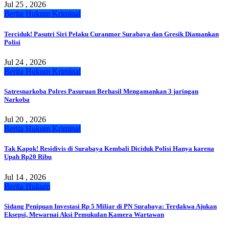
Jul 25 , 2026
Berita
Hukum
Kriminal
Terciduk! Pasutri Siri Pelaku Curanmor Surabaya dan Gresik Diamankan
Polisi
Jul 24 , 2026
Berita
Hukum
Kriminal
Satresnarkoba Polres Pasuruan Berhasil Mengamankan 3 jaringan
Narkoba
Jul 20 , 2026
Berita
Hukum
Kriminal
Tak Kapok! Residivis di Surabaya Kembali Diciduk Polisi Hanya karena
Upah Rp20 Ribu
Jul 14 , 2026
Berita
Hukum
Sidang Penipuan Investasi Rp 5 Miliar di PN Surabaya: Terdakwa Ajukan
Eksepsi, Mewarnai Aksi Pemukulan Kamera Wartawan