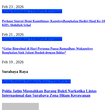
Feb 23 , 2026
Berita
Kebijakan
TNI&POLRI
Umum
Perkuat Sinergi Demi Kamtibmas, KapolresBangkalan Hadiri Haul Ke-18
KHS. Abdullah Schal
Feb 21 , 2026
Berita
Kebijakan
TNI&POLRI
Umum
*Gelar Binrohtal di Hari Pertama Puasa Ramadhan, Wakapolres
Bangkalan Ajak Jalani Ibadah dengan Ikhlas*
Feb 19 , 2026
Surabaya Raya
Berita
Hukum
Surabaya Raya
TNI&POLRI
Polda Jatim Musnahkan Barang Bukti Narkotika Lintas
Internasional dan Surabaya Zona Hitam Kerawanan