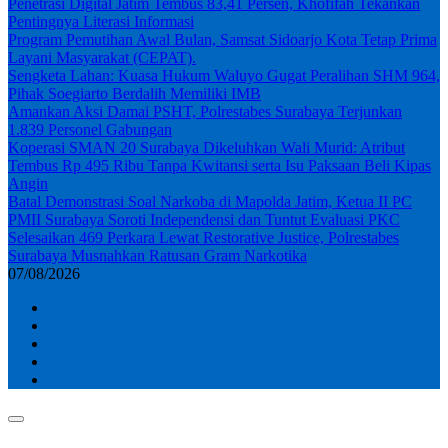
Penetrasi Digital Jatim Tembus 83,41 Persen, Khofifah Tekankan
Pentingnya Literasi Informasi
Program Pemutihan Awal Bulan, Samsat Sidoarjo Kota Tetap Prima
Layani Masyarakat (CEPAT).
Sengketa Lahan: Kuasa Hukum Waluyo Gugat Peralihan SHM 964,
Pihak Soegiarto Berdalih Memiliki IMB
Amankan Aksi Damai PSHT, Polrestabes Surabaya Terjunkan
1.839 Personel Gabungan
Koperasi SMAN 20 Surabaya Dikeluhkan Wali Murid: Atribut
Tembus Rp 495 Ribu Tanpa Kwitansi serta Isu Paksaan Beli Kipas
Angin
Batal Demonstrasi Soal Narkoba di Mapolda Jatim, Ketua II PC
PMII Surabaya Soroti Independensi dan Tuntut Evaluasi PKC
Selesaikan 469 Perkara Lewat Restorative Justice, Polrestabes
Surabaya Musnahkan Ratusan Gram Narkotika
07/08/2026