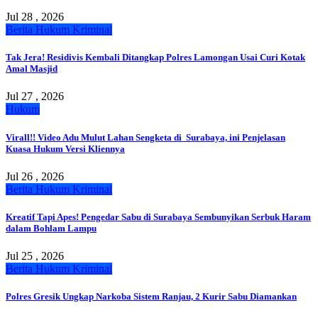
Jul 28 , 2026
Berita
Hukum
Kriminal
Tak Jera! Residivis Kembali Ditangkap Polres Lamongan Usai Curi Kotak
Amal Masjid
Jul 27 , 2026
Hukum
Virall!! Video Adu Mulut Lahan Sengketa di Surabaya, ini Penjelasan
Kuasa Hukum Versi Kliennya
Jul 26 , 2026
Berita
Hukum
Kriminal
Kreatif Tapi Apes! Pengedar Sabu di Surabaya Sembunyikan Serbuk Haram
dalam Bohlam Lampu
Jul 25 , 2026
Berita
Hukum
Kriminal
Polres Gresik Ungkap Narkoba Sistem Ranjau, 2 Kurir Sabu Diamankan