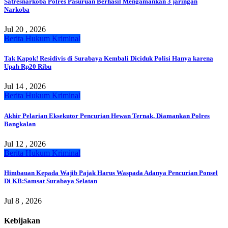
Satresnarkoba Polres Pasuruan Berhasil Mengamankan 3 jaringan
Narkoba
Jul 20 , 2026
Berita
Hukum
Kriminal
Tak Kapok! Residivis di Surabaya Kembali Diciduk Polisi Hanya karena
Upah Rp20 Ribu
Jul 14 , 2026
Berita
Hukum
Kriminal
Akhir Pelarian Eksekutor Pencurian Hewan Ternak, Diamankan Polres
Bangkalan
Jul 12 , 2026
Berita
Hukum
Kriminal
Himbauan Kepada Wajib Pajak Harus Waspada Adanya Pencurian Ponsel
Di KB:Samsat Surabaya Selatan
Jul 8 , 2026
Kebijakan