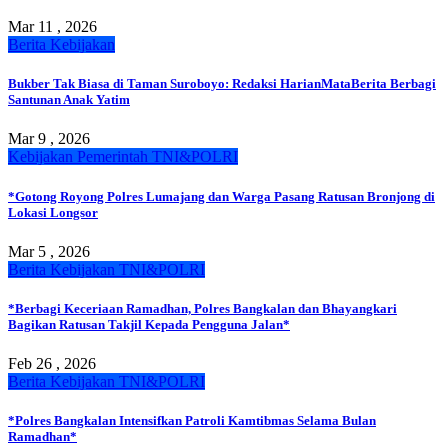
Mar 11 , 2026
Berita
Kebijakan
Bukber Tak Biasa di Taman Suroboyo: Redaksi HarianMataBerita Berbagi
Santunan Anak Yatim
Mar 9 , 2026
Kebijakan
Pemerintah
TNI&POLRI
*Gotong Royong Polres Lumajang dan Warga Pasang Ratusan Bronjong di
Lokasi Longsor
Mar 5 , 2026
Berita
Kebijakan
TNI&POLRI
*Berbagi Keceriaan Ramadhan, Polres Bangkalan dan Bhayangkari
Bagikan Ratusan Takjil Kepada Pengguna Jalan*
Feb 26 , 2026
Berita
Kebijakan
TNI&POLRI
*Polres Bangkalan Intensifkan Patroli Kamtibmas Selama Bulan
Ramadhan*