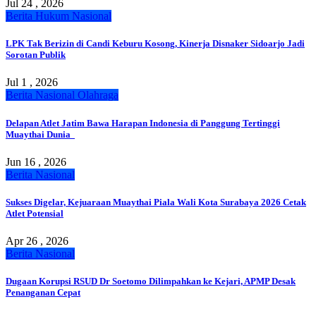
Jul 24 , 2026
Berita
Hukum
Nasional
LPK Tak Berizin di Candi Keburu Kosong, Kinerja Disnaker Sidoarjo Jadi
Sorotan Publik
Jul 1 , 2026
Berita
Nasional
Olahraga
Delapan Atlet Jatim Bawa Harapan Indonesia di Panggung Tertinggi
Muaythai Dunia
Jun 16 , 2026
Berita
Nasional
Sukses Digelar, Kejuaraan Muaythai Piala Wali Kota Surabaya 2026 Cetak
Atlet Potensial
Apr 26 , 2026
Berita
Nasional
Dugaan Korupsi RSUD Dr Soetomo Dilimpahkan ke Kejari, APMP Desak
Penanganan Cepat