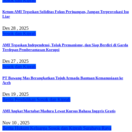
Sosok dan Kiprah
Ketum AMI Tegaskan Soliditas Fokus Perjuangan, Jangan Terprovokasi Isu
Liar
Des 28 , 2025
Sosok dan Kiprah
AMI Tegaskan Independensi, Tolak Premanisme, dan Siap Berdiri di Garda
Terdepan Pemberantasan Korupsi
Des 27 , 2025
Sosok dan Kiprah
PT Bawang Mas Berangkatkan Tujuh Armada Bantuan Kemanusiaan ke
Aceh
Des 19 , 2025
Berita
Pendidikan
Sosok dan Kiprah
AMI Angkat Martabat Madura Lewat Kursus Bahasa Inggris Gratis
Nov 10 , 2025
Berita
Hukum
Keluarga
Sosok dan Kiprah
Surabaya Raya