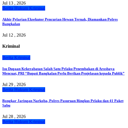
Jul 13 , 2026
Berita
Hukum
Kriminal
Akhir Pelarian Eksekutor Pencurian Hewan Ternak, Diamankan Polres
Bangkalan
Jul 12 , 2026
Kriminal
Berita
Kriminal
Isu Dugaan Kekerabatan Salah Satu Pelaku Penembakan di Arosbaya
Mencuat, PRI “Bupati Bangkalan Perlu Berikan Penjelasan kepada Publik”
Jul 29 , 2026
Berita
Hukum
Kriminal
Bongkar Jaringan Narkoba, Polres Pasuruan Ringkus Pelaku dan 41 Paket
Sabu
Jul 28 , 2026
Berita
Hukum
Kriminal