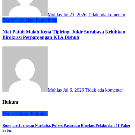
Muhlas
Jul 21, 2026
Tidak ada komentar
Berita
Kebijakan
Pemerintah
Niat Patuh Malah Kena Tipiring, Jukir Surabaya Keluhkan
Birokrasi Perpanjangan KTA Dishub
Muhlas
Jul 6, 2026
Tidak ada komentar
Hukum
Berita
Hukum
Kriminal
Bongkar Jaringan Narkoba, Polres Pasuruan Ringkus Pelaku dan 41 Paket
Sabu