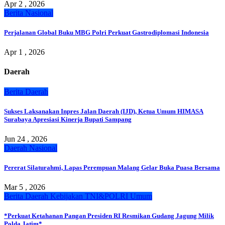
Apr 2 , 2026
Berita
Nasional
Perjalanan Global Buku MBG Polri Perkuat Gastrodiplomasi Indonesia
Apr 1 , 2026
Daerah
Berita
Daerah
Sukses Laksanakan Inpres Jalan Daerah (IJD), Ketua Umum HIMASA
Surabaya Apresiasi Kinerja Bupati Sampang
Jun 24 , 2026
Daerah
Nasional
Pererat Silaturahmi, Lapas Perempuan Malang Gelar Buka Puasa Bersama
Mar 5 , 2026
Berita
Daerah
Kebijakan
TNI&POLRI
Umum
*Perkuat Ketahanan Pangan Presiden RI Resmikan Gudang Jagung Milik
Polda Jatim*