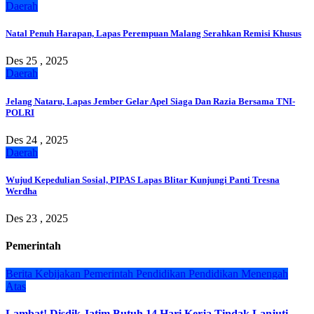
Daerah
Natal Penuh Harapan, Lapas Perempuan Malang Serahkan Remisi Khusus
Des 25 , 2025
Daerah
Jelang Nataru, Lapas Jember Gelar Apel Siaga Dan Razia Bersama TNI-
POLRI
Des 24 , 2025
Daerah
Wujud Kepedulian Sosial, PIPAS Lapas Blitar Kunjungi Panti Tresna
Werdha
Des 23 , 2025
Pemerintah
Berita
Kebijakan
Pemerintah
Pendidikan
Pendidikan Menengah
Atas
Lambat! Disdik Jatim Butuh 14 Hari Kerja Tindak Lanjuti