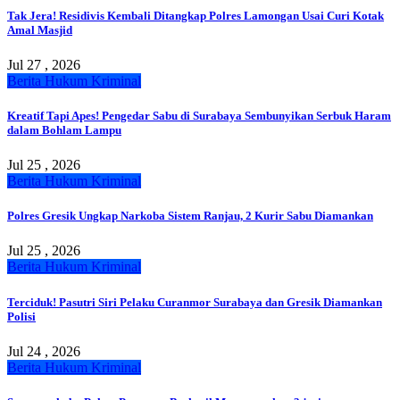
Tak Jera! Residivis Kembali Ditangkap Polres Lamongan Usai Curi Kotak
Amal Masjid
Jul 27 , 2026
Berita
Hukum
Kriminal
Kreatif Tapi Apes! Pengedar Sabu di Surabaya Sembunyikan Serbuk Haram
dalam Bohlam Lampu
Jul 25 , 2026
Berita
Hukum
Kriminal
Polres Gresik Ungkap Narkoba Sistem Ranjau, 2 Kurir Sabu Diamankan
Jul 25 , 2026
Berita
Hukum
Kriminal
Terciduk! Pasutri Siri Pelaku Curanmor Surabaya dan Gresik Diamankan
Polisi
Jul 24 , 2026
Berita
Hukum
Kriminal